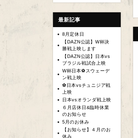
最新記事
8月定休日
【DAZN公認】W杯決
勝戦上映します
【DAZN公認】日本vs
ブラジル戦試合上映
W杯日本⚽️スウェーデ
ン戦上映
⚽️日本vsチュニジア戦
上映
日本vsオランダ戦上映
６月店休日&臨時休業
のお知らせ
5月のお休み
【お知らせ】４月のお
休み