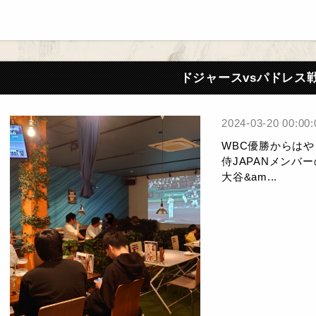
ドジャースvsパドレス
2024-03-20 00:00:
WBC優勝からは
侍JAPANメンバ
大谷&am...